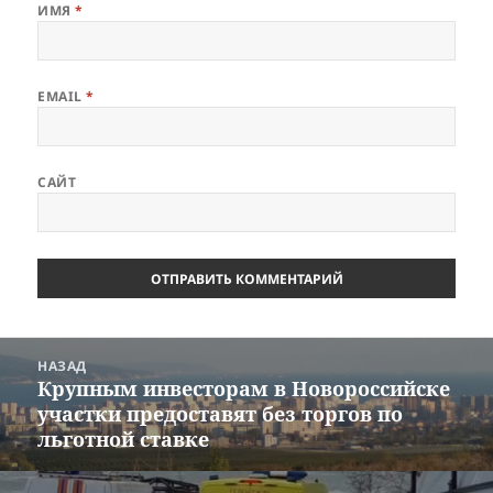
ИМЯ
*
EMAIL
*
САЙТ
Навигация
НАЗАД
по
Крупным инвесторам в Новороссийске
Предыдущая
записям
участки предоставят без торгов по
запись:
льготной ставке