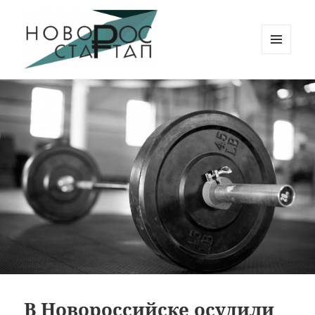
МЕНЮ
И
Новорос Стартап
ВИДЖЕТЫ
В Новороссийске осудили