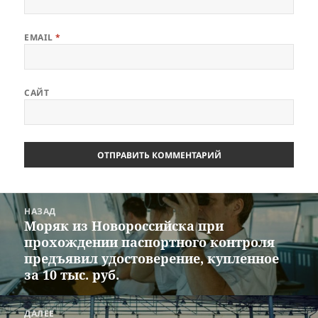
EMAIL
*
САЙТ
Навигация
НАЗАД
по
Моряк из Новороссийска при
Предыдущая
записям
прохождении паспортного контроля
запись:
предъявил удостоверение, купленное
за 10 тыс. руб.
ДАЛЕЕ