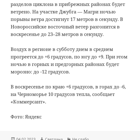
разделов циклона в прибрежных районах будет
ветрено. На участке Джубга — Магри ночью
порывы ветра достигнут 17 метров в секунду. В
Новороссийске восточный ветер разгонится в
воскресенье до 23–28 метров в секунду.
Воздух в регионе в субботу днем в среднем
прогреется до +6 градусов, по югу до +9. При этом
ночью в горных и предгорных районах будет
морозно: до -12 градусов.
В воскресенье по краю +6 градусов, в горах до -6,
на Черноморье 10 градусов тепла, сообщает
«Коммерсант».
Фото: Яндекс
Опубликовано
Автор
Рубрики
04.02.2023
Светлана
Не слабо