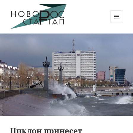
МЕНЮ
И
Новорос Стартап
ВИДЖЕТЫ
Циклон принесет