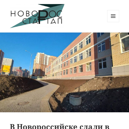
МЕНЮ
И
Новорос Стартап
ВИДЖЕТЫ
В Новороссийске сдали в