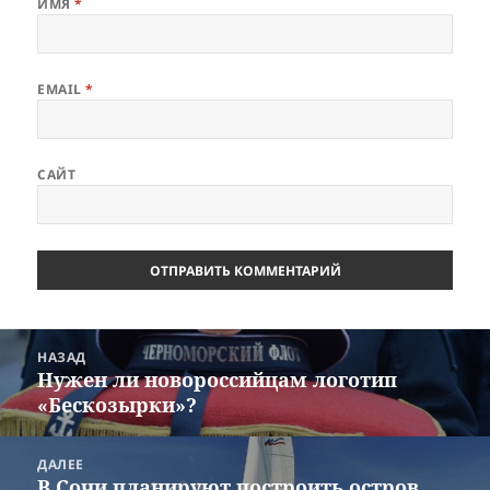
ИМЯ
*
EMAIL
*
САЙТ
Навигация
НАЗАД
по
Нужен ли новороссийцам логотип
Предыдущая
записям
«Бескозырки»?
запись:
ДАЛЕЕ
В Сочи планируют построить остров
Следующая