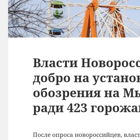
Власти Новорос
добро на устано
обозрения на М
ради 423 горожа
После опроса новороссийцев, влас