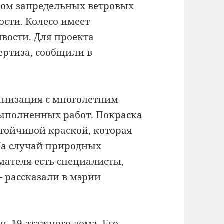
том запредельных ветровых
ости. Колесо имеет
вости. Для проекта
ертиза, сообщили в
анизация с многолетним
ыполненных работ. Покраска
стойчивой краской, которая
На случай природных
мателя есть специалисты,
 рассказали в мэрии
ь 19-этажного дома. Его