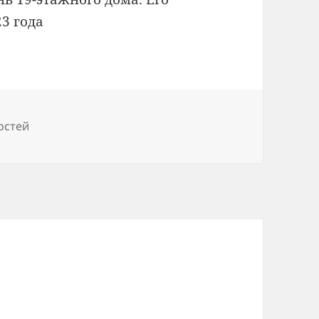
3 года
остей