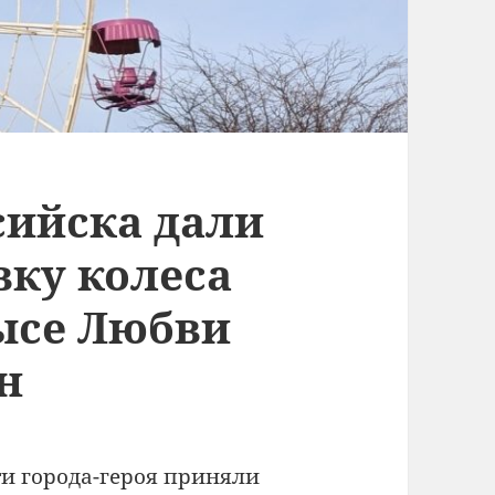
сийска дали
вку колеса
ысе Любви
н
ти города-героя приняли