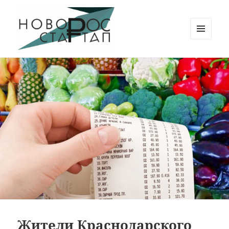
МЕНЮ
И
Новорос Стартап
ВИДЖЕТЫ
Жители Краснодарского