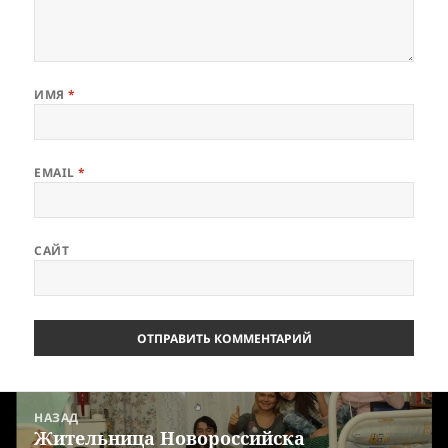
ИМЯ
*
EMAIL
*
САЙТ
Навигация
НАЗАД
по
Жительница Новороссийска
Предыдущая