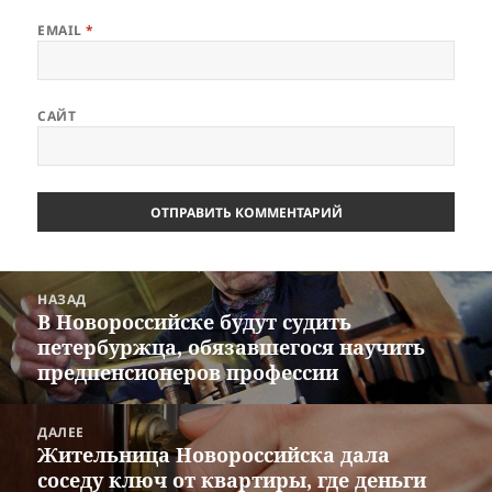
EMAIL
*
САЙТ
Навигация
НАЗАД
по
В Новороссийске будут судить
Предыдущая
записям
петербуржца, обязавшегося научить
запись:
предпенсионеров профессии
ДАЛЕЕ
Жительница Новороссийска дала
Следующая
соседу ключ от квартиры, где деньги
запись: