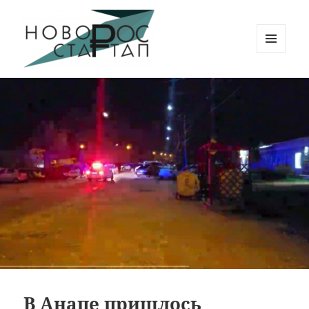
МЕНЮ
И
Новорос Стартап
ВИДЖЕТЫ
В Анапе пришлось