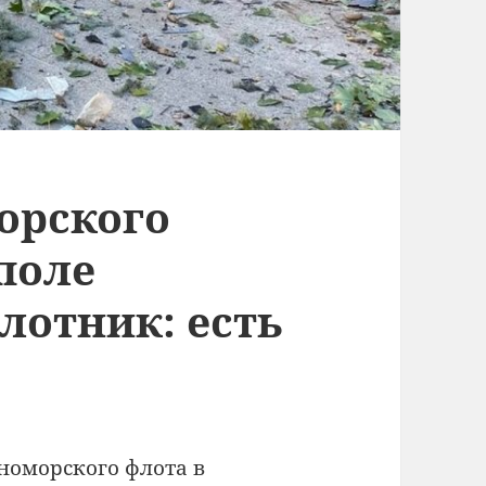
орского
поле
лотник: есть
номорского флота в