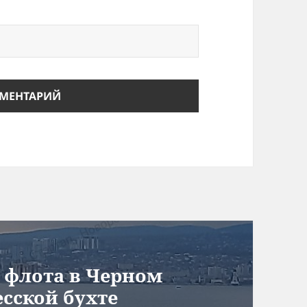
о флота в Черном
сской бухте