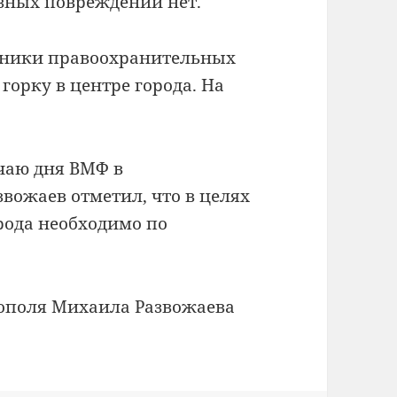
езных повреждений нет.
удники правоохранительных
орку в центре города. На
.
чаю дня ВМФ в
вожаев отметил, что в целях
рода необходимо по
тополя Михаила Развожаева