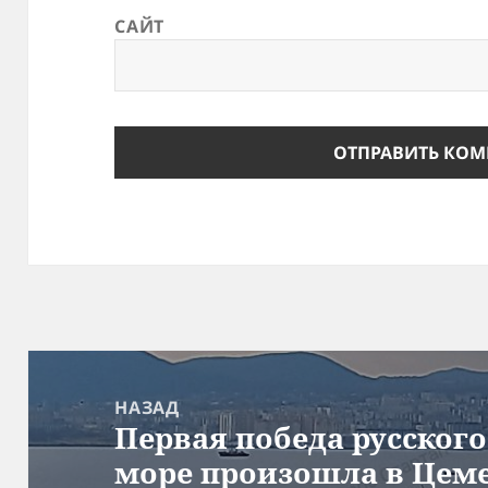
САЙТ
Навигация
по
НАЗАД
Первая победа русског
записям
Предыдущая
море произошла в Цеме
запись: