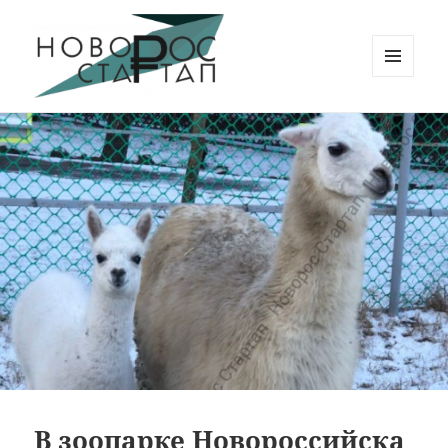
МЕНЮ
И
Новорос Стартап
ВИДЖЕТЫ
В зоопарке Новороссийска