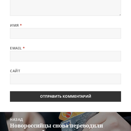
ИМЯ
*
EMAIL
*
САЙТ
Навигация
НАЗАД
по
Новороссийцы снова переводили
Предыдущая
записям