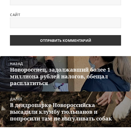
САЙТ
Навигация
НАЗАД
по
Новороссиец, задолжавший более 1
Предыдущая
записям
миллиона рублей налогов, обещал
запись:
расплатиться
ДАЛЕЕ
В дендропарке Новороссийска
Следующая
высадили клумбу тюльпанов и
запись:
попросили там не выгуливать собак