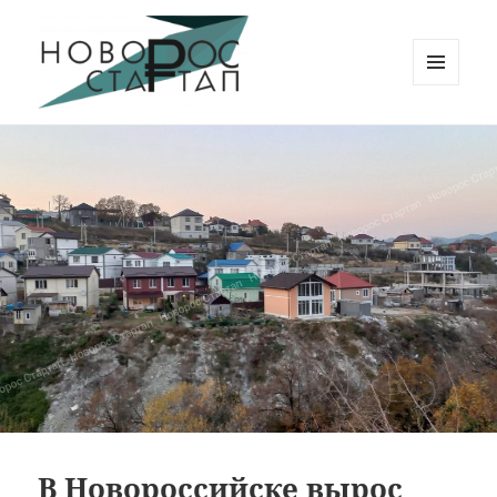
МЕНЮ
И
Новорос Стартап
ВИДЖЕТЫ
В Новороссийске вырос