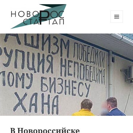
МЕНЮ
И
Новорос Стартап
ВИДЖЕТЫ
В Новороссийске