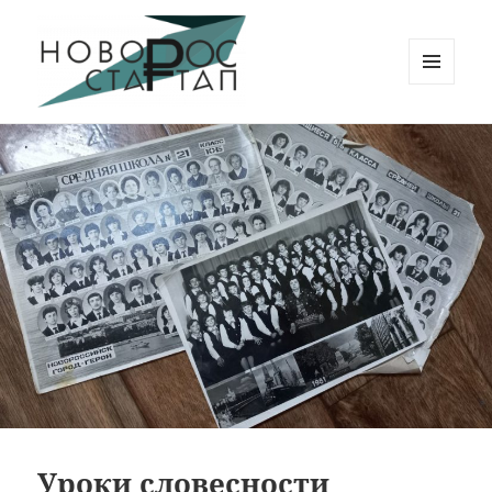
МЕНЮ
И
Новорос Стартап
ВИДЖЕТЫ
Уроки словесности