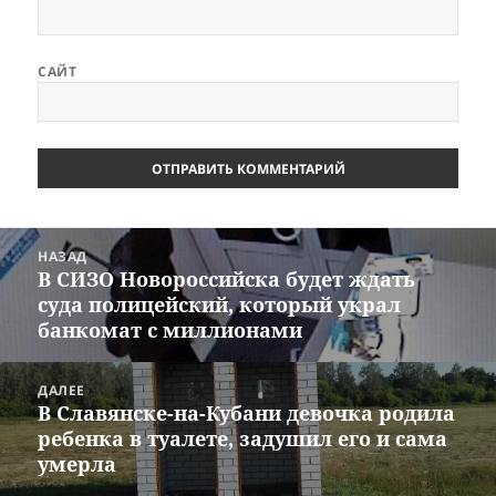
САЙТ
Навигация
НАЗАД
по
В СИЗО Новороссийска будет ждать
Предыдущая
записям
суда полицейский, который украл
запись:
банкомат с миллионами
ДАЛЕЕ
В Славянске-на-Кубани девочка родила
Следующая
ребенка в туалете, задушил его и сама
запись:
умерла