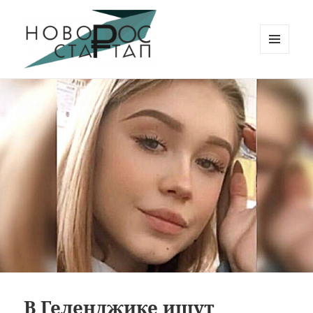
МЕНЮ
И
Новорос Стартап
ВИДЖЕТЫ
В Геленджике ищут