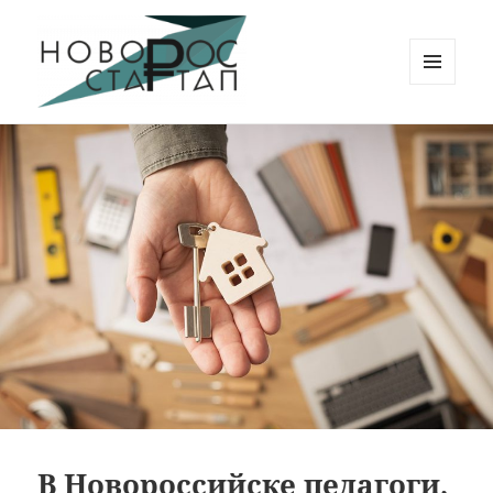
МЕНЮ
И
Новорос Стартап
ВИДЖЕТЫ
В Новороссийске педагоги,