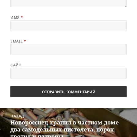
ИМЯ
*
EMAIL
*
САЙТ
Навигация
НАЗАД
по
Новороссиец хранил в частном доме
Предыдущая
записям
два самодельных пистолета, порох,
запись:
тротил и патроны