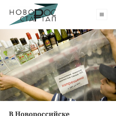
МЕНЮ
И
Новорос Стартап
ВИДЖЕТЫ
В Новороссийске