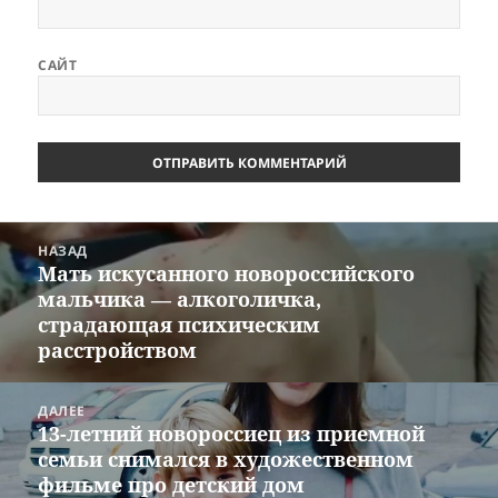
САЙТ
Навигация
НАЗАД
по
Мать искусанного новороссийского
Предыдущая
записям
мальчика — алкоголичка,
запись:
страдающая психическим
расстройством
ДАЛЕЕ
13-летний новороссиец из приемной
Следующая
семьи снимался в художественном
запись:
фильме про детский дом