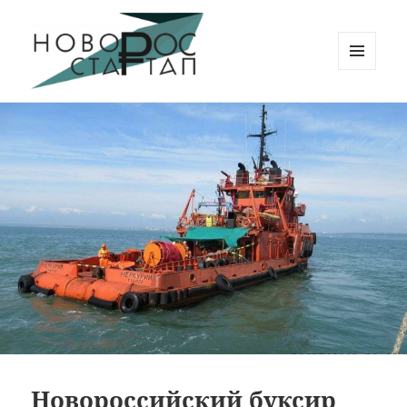
МЕНЮ
И
Новорос Стартап
ВИДЖЕТЫ
Новороссийский буксир