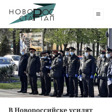
МЕНЮ
И
Новорос Стартап
ВИДЖЕТЫ
В Новороссийске усилят