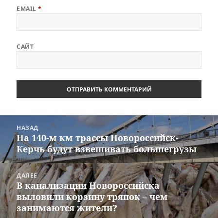
EMAIL
*
САЙТ
Навигация
НАЗАД
по
На 140-м км трассы Новороссийск-
Предыдущая
записям
Керчь будут взвешивать большегрузы
запись:
ДАЛЕЕ
В канализации Новороссийска
Следующая
выловили корзину тряпок – чем
запись:
занимаются жители?