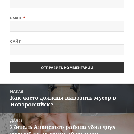
EMAIL
*
САЙТ
Навигация
НАЗАД
по
Как часто должны вывозить мусор в
Предыдущая
записям
Новороссийске
запись:
ДАЛЕЕ
Житель Анапского района убил двух
Следующая
соседей из-за громкой музыки