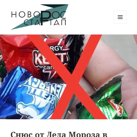
МЕНЮ
И
Новорос Стартап
ВИДЖЕТЫ
Снюс от Деда Мороза в