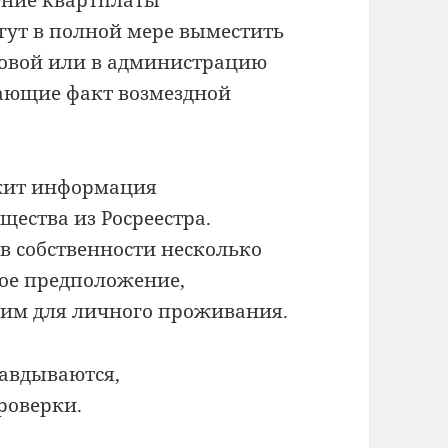
гут в полной мере выместить
оговой или в администрацию
ающие факт возмездной
ужит информация
ества из Росреестра.
ь в собственности несколько
ное предположение,
 им для личного проживания.
равдываются,
роверки.