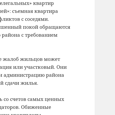
нелегальных» квартир
ей»: съемная квартира
ликтов с соседями.
рушенный покой обращаются
 района с требованием
е жалоб жильцов может
ация или участковый. Они
и администрацию района
й сдачи жилья.
ть со счетов самых ценных
даторов. Обиженные
ение квартплаты