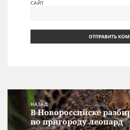
САЙТ
Навигация
по
НАЗАД
В Новороссийске разби
записям
Предыдущая
по пригороду леопард
запись: