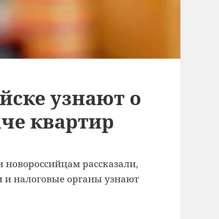
йске узнают о
аче квартир
и новороссийцам рассказали,
и и налоговые органы узнают