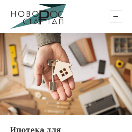
МЕНЮ
И
Новорос Стартап
ВИДЖЕТЫ
Ипотека для