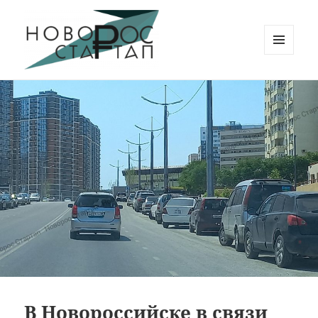
МЕНЮ
И
Новорос Стартап
ВИДЖЕТЫ
В Новороссийске в связи