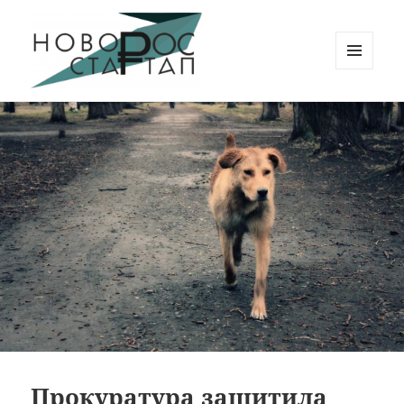
МЕНЮ
И
Новорос Стартап
ВИДЖЕТЫ
Прокуратура защитила