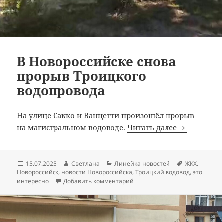
В Новороссийске снова
прорыв Троицкого
водопровода
На улице Сакко и Ванцетти произошёл прорыв
В Новоросс
на магистральном водоводе.
Читать далее
Опубликовано
Автор
Рубрики
Метки
15.07.2025
Светлана
Линейка новостей
ЖКХ
,
Новороссийск
,
новости Новороссийска
,
Троицкий водовод
,
это
к записи В Новороссийске сн
интересно
Добавить комментарий