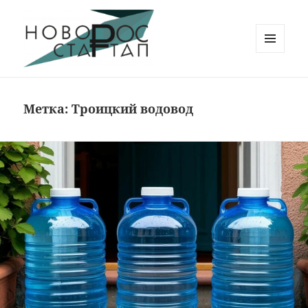
МЕНЮ
И
Новорос Стартап
ВИДЖЕТЫ
Метка:
Троицкий водовод