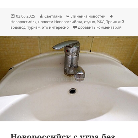
Опубликовано
Автор
Рубрики
Метки
02.06.2025
Светлана
Линейка новостей
Новороссийск
,
новости Новороссийска
,
отдых
,
РЖД
,
Троицкий
к записи
водовод
,
туризм
,
это интересно
Добавить комментарий
Новороссийск с утра без