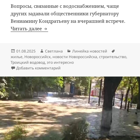
Вопросы, связанные с водоснабжением, чаще
других задавали общественники губернатору
Вениамину Кондратьеву на вчерашней встрече.
Губернатор в Новороссийске: вначале во
Читать далее
Опубликовано
Автор
Рубрики
Метки
01.08.2025
Светлана
Линейка новостей
жилье
,
Новороссийск
,
новости Новороссийска
,
строительство
,
Троицкий водовод
,
это интересно
к записи Губернатор в Новороссийске: вна
Добавить комментарий