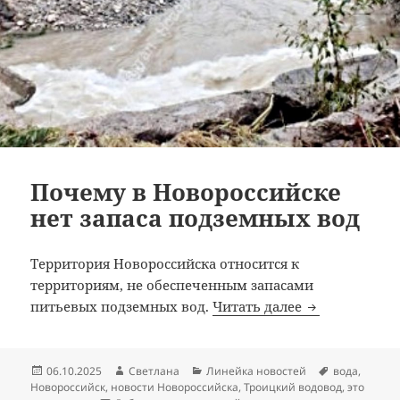
Почему в Новороссийске
нет запаса подземных вод
Территория Новороссийска относится к
территориям, не обеспеченным запасами
Почему в Нов
питьевых подземных вод.
Читать далее
Опубликовано
Автор
Рубрики
Метки
06.10.2025
Светлана
Линейка новостей
вода
,
Новороссийск
,
новости Новороссийска
,
Троицкий водовод
,
это