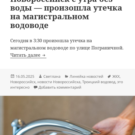
воды — произошла утечка
на магистральном
водоводе
Сегодня в 3:30 произошла утечка на
магистральном водоводе по улице Пограничной.
Новороссийск с утра без воды — произо
Читать далее
Опубликовано
Автор
Рубрики
Метки
16.05.2025
Светлана
Линейка новостей
ЖКХ
,
Новороссийск
,
новости Новороссийска
,
Троицкий водовод
,
это
к записи Новороссийск с утр
интересно
Добавить комментарий