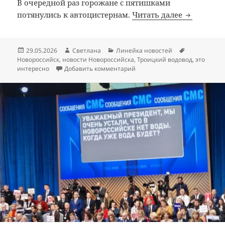
В очередной раз горожане с пятишками
40 тыс. но
потянулись к автоцистернам.
Читать далее
Опубликовано
Автор
Рубрики
Метки
29.05.2026
Светлана
Линейка новостей
Новороссийск
,
новости Новороссийска
,
Троицкий водовод
,
это
к записи 40 тыс. новороссий
интересно
Добавить комментарий