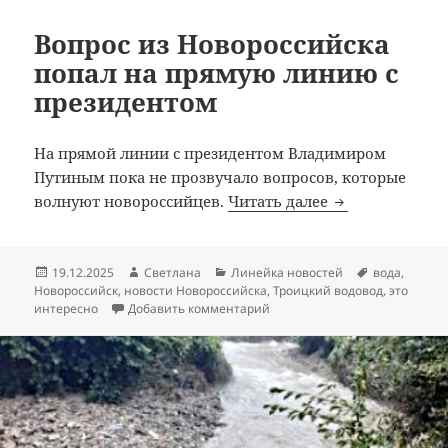
Вопрос из Новороссийска
попал на прямую линию с
президентом
На прямой линии с президентом Владимиром
Путиным пока не прозвучало вопросов, которые
Вопрос из Нов
волнуют новороссийцев.
Читать далее
Опубликовано
Автор
Рубрики
Метки
19.12.2025
Светлана
Линейка новостей
вода
,
Новороссийск
,
новости Новороссийска
,
Троицкий водовод
,
это
к записи Вопрос из Новоросс
интересно
Добавить комментарий