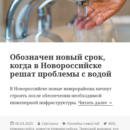
Обозначен новый срок,
когда в Новороссийске
решат проблемы с водой
В Новороссийске новые микрорайоны начнут
строить после обеспечения необходимой
Обозначен
инженерной инфраструктуры.
Читать далее
Опубликовано
Автор
Рубрики
Метки
06.03.2025
Светлана
Линейка новостей
ЖКХ
,
Новороссийск
,
новости Новороссийска
,
Троицкий водовод
,
это