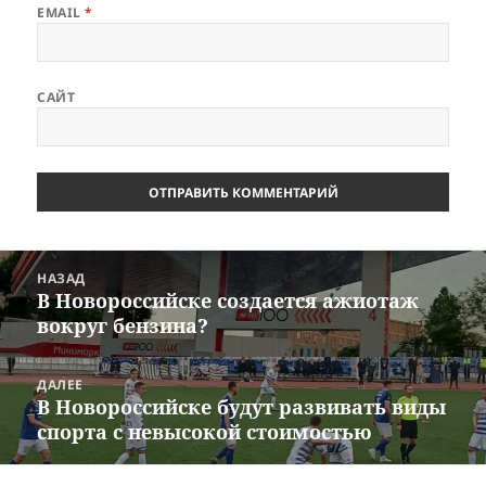
EMAIL
*
САЙТ
Навигация
НАЗАД
по
В Новороссийске создается ажиотаж
Предыдущая
записям
вокруг бензина?
запись:
ДАЛЕЕ
В Новороссийске будут развивать виды
Следующая
спорта с невысокой стоимостью
запись: