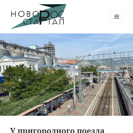
МЕНЮ
И
Новорос Стартап
ВИДЖЕТЫ
У пригородного поезда