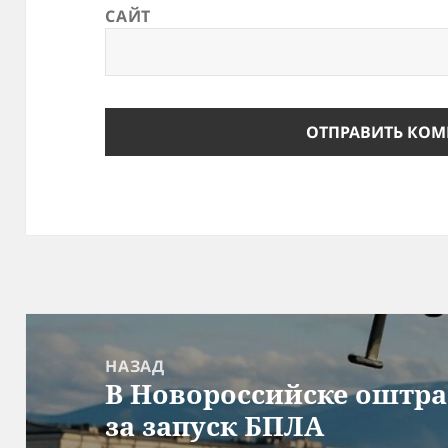
САЙТ
Навигация
по
НАЗАД
В Новороссийске оштр
записям
Предыдущая
за запуск БПЛА
запись: