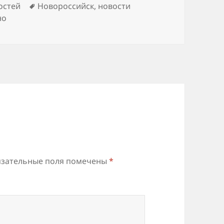
Метки
остей
Новороссийск
,
новости
но
зательные поля помечены
*