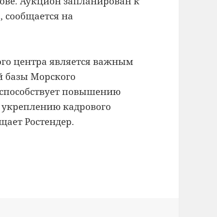
ове. Аукцион запланирован к
, сообщается на
го центра является важным
й базы Морского
ь, способствует повышению
 укреплению кадрового
щает Ростендер.