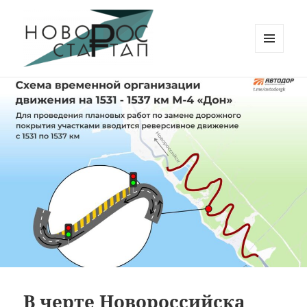
МЕНЮ
И
Новорос Стартап
ВИДЖЕТЫ
В черте Новороссийска