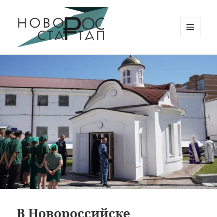
МЕНЮ
И
Новорос Стартап
ВИДЖЕТЫ
В Новороссийске