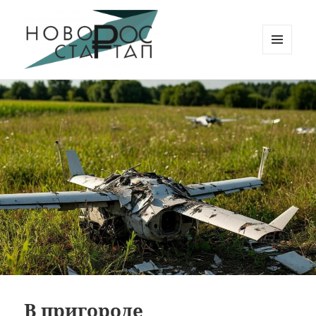
МЕНЮ
И
Новорос Стартап
ВИДЖЕТЫ
В пригороде