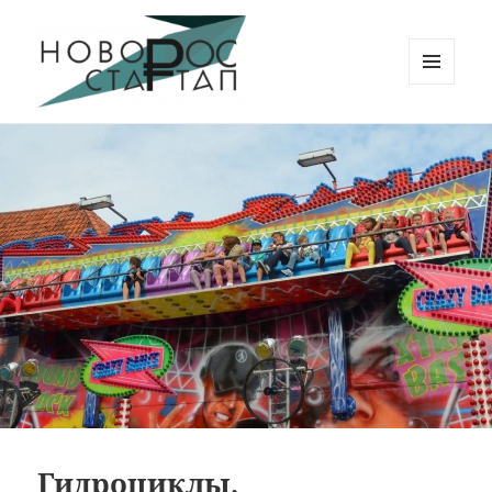
МЕНЮ
И
Новорос Стартап
ВИДЖЕТЫ
Гидроциклы,