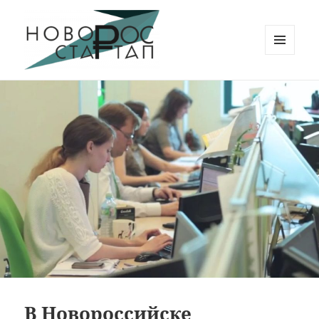
МЕНЮ
И
Новорос Стартап
ВИДЖЕТЫ
В Новороссийске