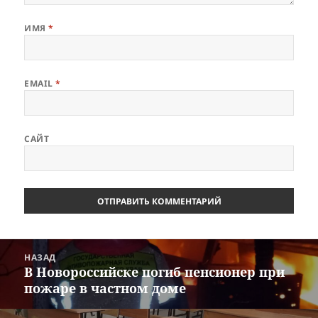
ИМЯ
*
EMAIL
*
САЙТ
Навигация
НАЗАД
по
В Новороссийске погиб пенсионер при
Предыдущая
записям
пожаре в частном доме
запись: