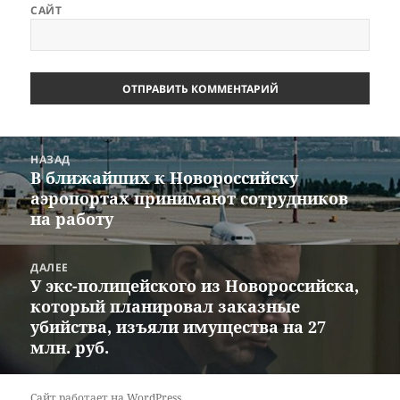
САЙТ
Навигация
НАЗАД
по
В ближайших к Новороссийску
Предыдущая
записям
аэропортах принимают сотрудников
запись:
на работу
ДАЛЕЕ
У экс-полицейского из Новороссийска,
Следующая
который планировал заказные
запись:
убийства, изъяли имущества на 27
млн. руб.
Сайт работает на WordPress