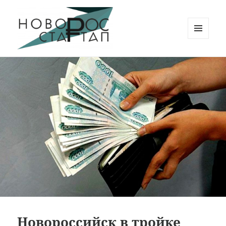
МЕНЮ
И
Новорос Стартап
ВИДЖЕТЫ
Новороссийск в тройке