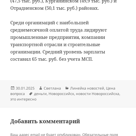
(47,5 тыс. руб.), Курганинском (49,9 тыс. руб.) и
Отрадненском (50,1 тыс. руб.) районах.
Среди организаций с наибольшей
среднемесячной оплатой труда лидируют
промышленные предприятия, компании
транспортной отрасли и строительные
организации. Средний уровень зарплаты
составил 65 тыс. руб. без учета МСП.
Опубликовано
Автор
Рубрики
30.01.2025
Светлана
Линейка новостей
,
Цена
Метки
вопроса
деньги
,
Новороссийск
,
новости Новороссийска
,
это интересно
Добавить комментарий
Ваш адрес email не будет опубликован.
Обязательные поля