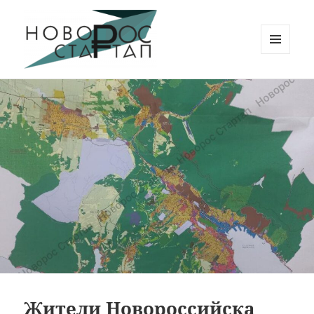
МЕНЮ
И
Новорос Стартап
ВИДЖЕТЫ
Жители Новороссийска