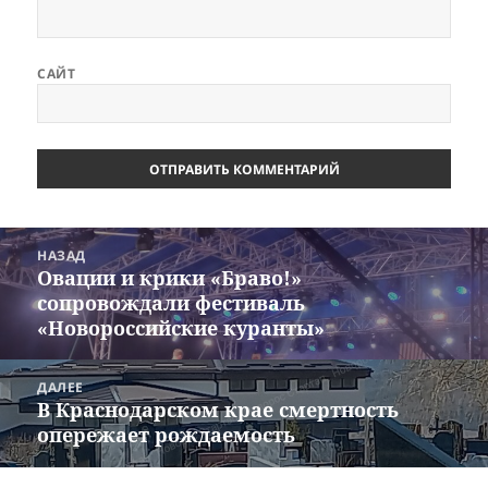
САЙТ
Навигация
НАЗАД
по
Овации и крики «Браво!»
Предыдущая
записям
сопровождали фестиваль
запись:
«Новороссийские куранты»
ДАЛЕЕ
В Краснодарском крае смертность
Следующая
опережает рождаемость
запись: