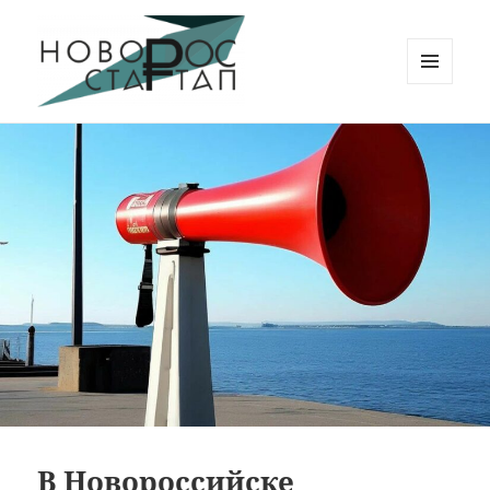
МЕНЮ
И
Новорос Стартап
ВИДЖЕТЫ
В Новороссийске