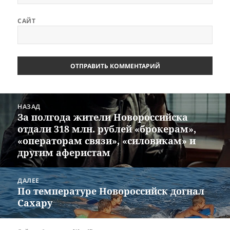
САЙТ
Навигация
НАЗАД
по
За полгода жители Новороссийска
Предыдущая
записям
отдали 318 млн. рублей «брокерам»,
запись:
«операторам связи», «силовикам» и
другим аферистам
ДАЛЕЕ
По температуре Новороссийск догнал
Следующая
Сахару
запись: