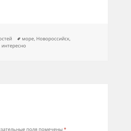
Метки
остей
море
,
Новороссийск
,
о интересно
зательные поля помечены
*