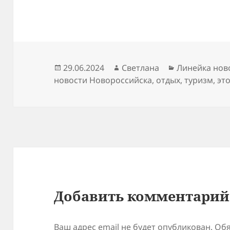
Опубликовано
Автор
Рубрики
29.06.2024
Светлана
Линейка нов
новости Новороссийска
,
отдых
,
туризм
,
эт
Добавить комментарий
Ваш адрес email не будет опубликован.
Обя