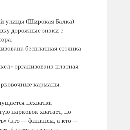
ой улицы (Широкая Балка)
вку дорожные знаки с
тора;
низована бесплатная стоянка
акел» организована платная
арковочные карманы.
щущается нехватка
тую парковок хватает, но
» (кто — финансы, а кто —
ать ближе к пляжу и