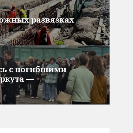
рожных развязках
сь с погибшими
оркута —