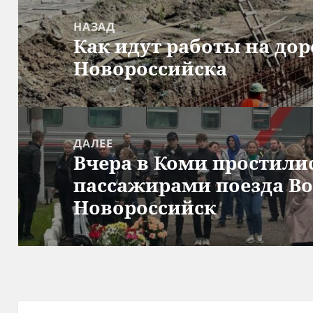
Навигация
по
НАЗАД
Как идут работы на до
записям
Предыдущая
Новороссийска
запись:
ДАЛЕЕ
Вчера в Коми простили
Следующая
пассажирами поезда В
запись:
Новороссийск