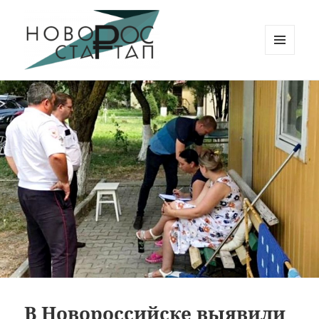
МЕНЮ
И
Новорос Стартап
ВИДЖЕТЫ
В Новороссийске выявили