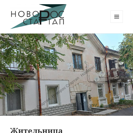
МЕНЮ
И
Новорос Стартап
ВИДЖЕТЫ
Жительница