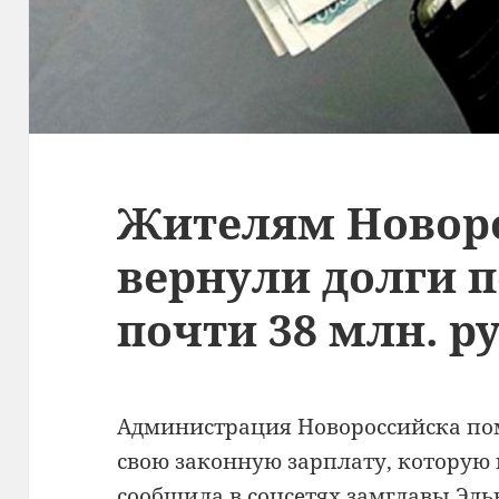
Жителям Новор
вернули долги п
почти 38 млн. р
Администрация Новороссийска по
свою законную зарплату, которую
сообщила в соцсетях замглавы Эль