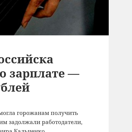
оссийска
о зарплате —
ублей
могла горожанам получить
 им задолжали работодатели,
вира Кальченко.