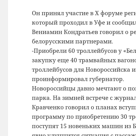
Он принял участие в X форуме рег
который проходил в Уфе и сообщил 
Вениамин Кондратьев говорил о ре
белорусскими партнерами.
-Приобрели 60 троллейбусов у «
закупку еще 40 трамвайных вагоно
троллейбусов для Новороссийска и
проинформировал губернатор.
Новороссийцы давно мечтают о п
парка. На зимней встрече с журна
Кравченко говорил о планах всту
программу по приобретению 30 тро
поступят 15 новеньких машин из Б
явно улучшится ситуация с пасса