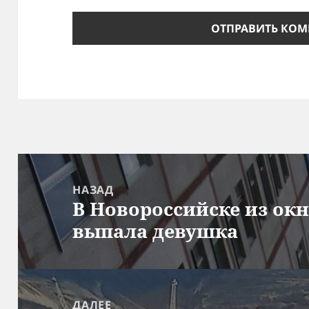
Навигация
по
НАЗАД
В Новороссийске из ок
записям
Предыдущая
выпала девушка
запись:
ДАЛЕЕ