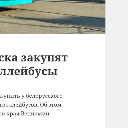
ска закупят
оллейбусы
купить у белорусского
роллейбусов. Об этом
го края Вениамин