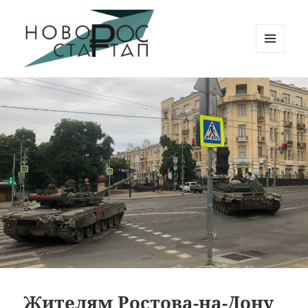
МЕНЮ
И
Новорос Стартап
ВИДЖЕТЫ
Жителям Ростова-на-Дону