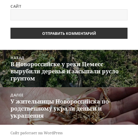
САЙТ
Навигация
НАЗАД
по
В Новороссийске у реки Цемесс
Предыдущая
записям
вырубили деревья и засыпали русло
запись:
грунтом
ДАЛЕЕ
У жительницы Новороссийска по-
Следующая
родственному украли деньги и
запись:
украшения
Сайт работает на WordPress