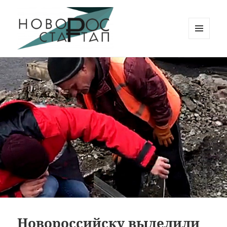
МЕНЮ
И
Новорос Стартап
ВИДЖЕТЫ
Новороссийску выделили