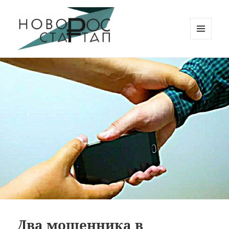
МЕНЮ
И
Новорос Стартап
ВИДЖЕТЫ
Два мошенника в