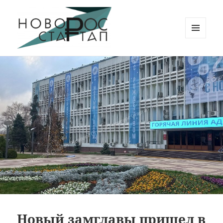
МЕНЮ
И
Новорос Стартап
ВИДЖЕТЫ
Новый замглавы пришел в