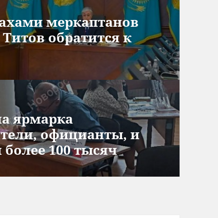
пахами меркаптанов
 Титов обратится к
ла ярмарка
тели, официанты, и
 более 100 тысяч