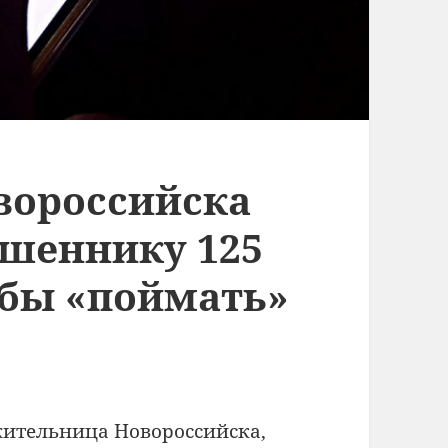
вороссийска
шеннику 125
обы «поймать»
жительница Новороссийска,