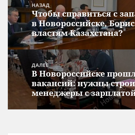
по
НАЗАД
Чтобы справиться с за
записям
Предыдущая
в Новороссийске, Борис
запись:
властям Казахстана?
ДАЛЕЕ
В Новороссийске прош
Следующая
вакансий: нужны строи
запись:
менеджеры с зарплатой