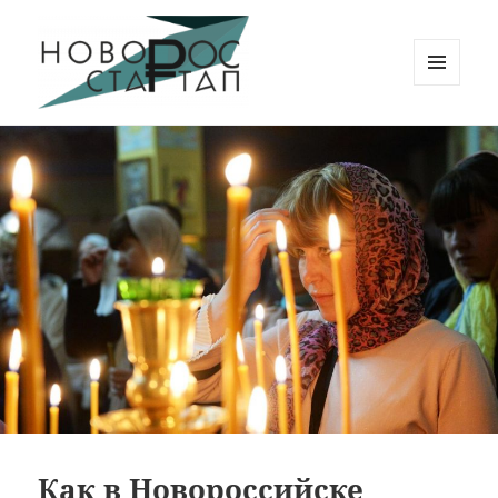
МЕНЮ
И
Новорос Стартап
ВИДЖЕТЫ
Как в Новороссийске