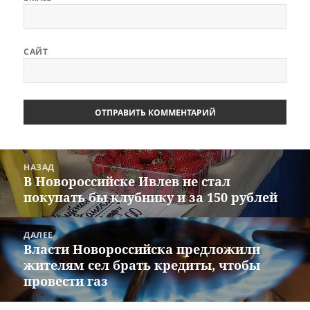
САЙТ
Навигация
НАЗАД
по
В Новороссийске Ивлев не стал
Предыдущая
записям
покупать бы клубнику и за 150 рублей
запись:
ДАЛЕЕ
Власти Новороссийска предложили
Следующая
жителям сел брать кредиты, чтобы
запись:
провести газ