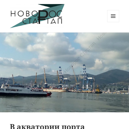
МЕНЮ
И
Новорос Стартап
ВИДЖЕТЫ
В акватории порта