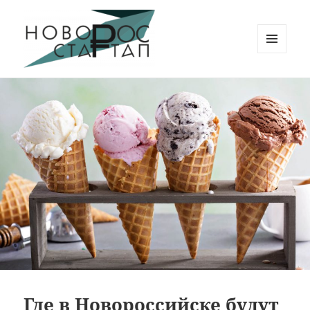
МЕНЮ
И
Новорос Стартап
ВИДЖЕТЫ
Где в Новороссийске будут