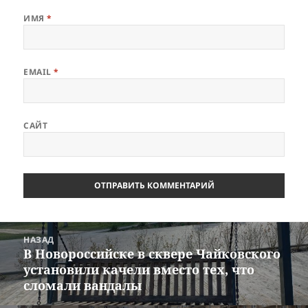
ИМЯ
*
EMAIL
*
САЙТ
Навигация
НАЗАД
по
В Новороссийске в сквере Чайковского
Предыдущая
записям
установили качели вместо тех, что
запись:
сломали вандалы