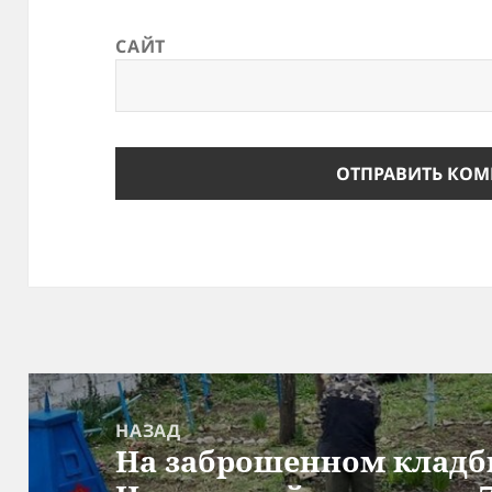
САЙТ
Навигация
по
НАЗАД
На заброшенном кладб
записям
Предыдущая