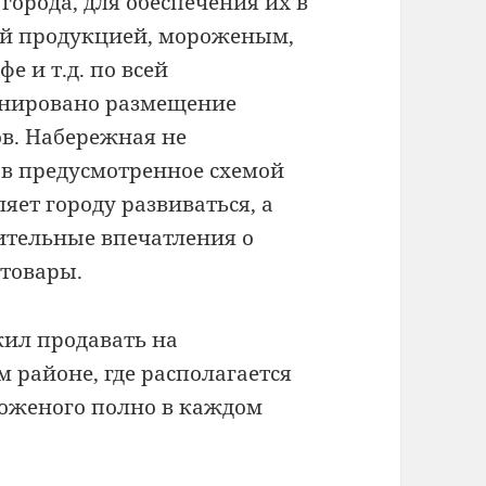
города, для обеспечения их в
ой продукцией, мороженым,
 и т.д. по всей
анировано размещение
в. Набережная не
ов предусмотренное схемой
яет городу развиваться, а
ительные впечатления о
 товары.
ил продавать на
 районе, где располагается
роженого полно в каждом