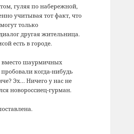
етом, гуляя по набережной,
бенно учитывая тот факт, что
смогут только
диалог другая жительница.
сой есть в городе.
й вместо шаурмичных
ы пробовали когда-нибудь
че? Эх… Ничего у нас не
лся новороссиец-гурман.
поставлена.