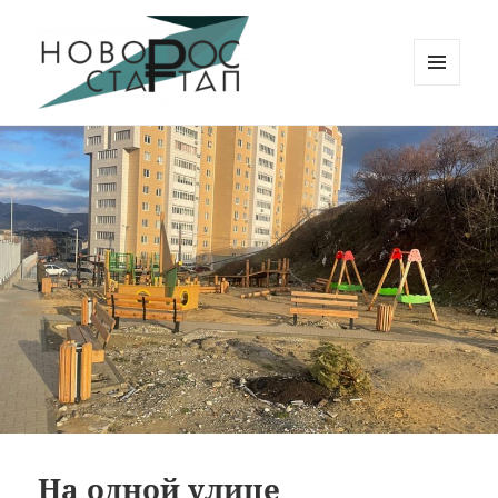
МЕНЮ
И
Новорос Стартап
ВИДЖЕТЫ
На одной улице