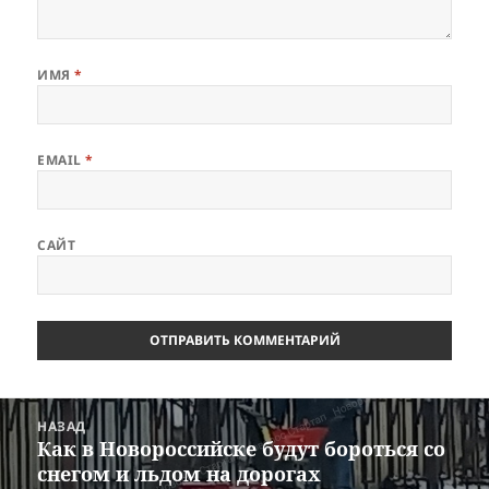
ИМЯ
*
EMAIL
*
САЙТ
Навигация
НАЗАД
по
Как в Новороссийске будут бороться со
Предыдущая
записям
снегом и льдом на дорогах
запись: