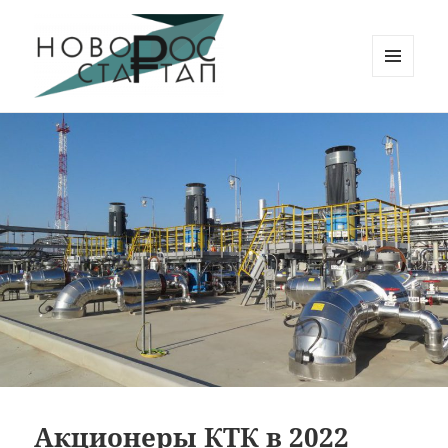
МЕНЮ
И
Новорос Стартап
ВИДЖЕТЫ
Акционеры КТК в 2022